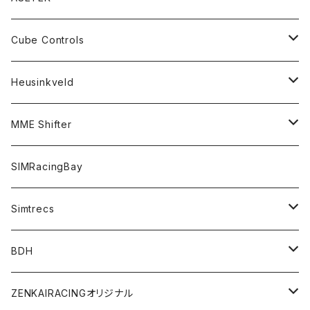
アドオンパーツ
アクセサリー
シフター
ペダル
バンドルセット
Cube Controls
アクセサリー
シフター
ハンドブレーキ
アクセサリー
ステアリングモーター
ステアリング
Heusinkveld
コックピット
ハンドブレーキ
アクセサリー
ステアリング
ペダル
アクセサリー
ステアリング
MME Shifter
バンドルセット
ステアリング
ペダル
ペダル
シフター
SIMRacingBay
シフター
Simtrecs
ハンドブレーキ
ペダル
BDH
アクセサリー
シフター
ZENKAIRACINGオリジナル