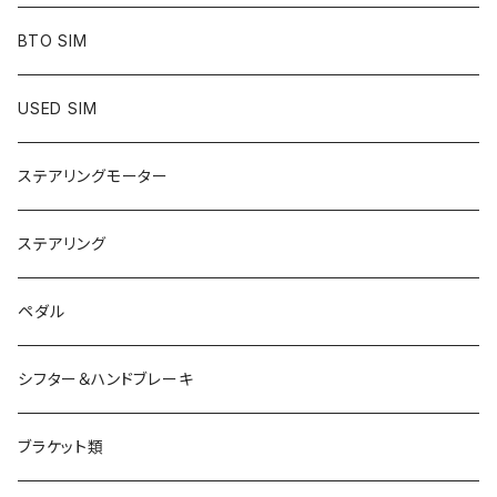
mod／デジタルコンテンツ
BTO SIM
シート
USED SIM
ステアリング
ステアリングモーター
SIMアイテム
ステアリング
アパレル
ペダル
シフター＆ハンドブレーキ
ブラケット類