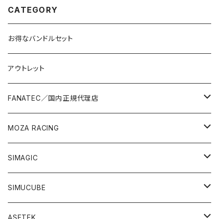
CATEGORY
お得なバンドルセット
アウトレット
FANATEC／国内正規代理店
バンドルセット
MOZA RACING
レーシングバンドル
ステアリングモーター
ステアリングモーター
SIMAGIC
ドリフトバンドル
ステアリング
ステアリング
ステアリングモーター
SIMUCUBE
コックピットバンドル
ペダル
ペダル
ペダル
ステアリングモーター
ASETEK