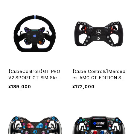
【CubeControls】GT PRO
【Cube Controls】Merced
V2 SPORT GT SIM Stee
es-AMG GT EDITION SI
ring Wheel 2パドル / US
M Wheel／USB Q-conn
¥189,000
¥172,000
B & Wifi type Black-Hub
＆Wireless Dual Connec
t