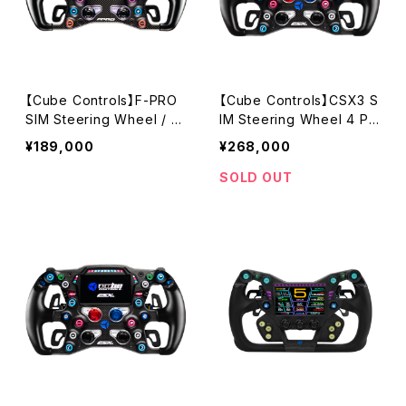
【Cube Controls】F-PRO
【Cube Controls】CSX3 S
SIM Steering Wheel / U
IM Steering Wheel 4 Pa
SB＆Wireless Dual Conn
ddle / Q-conn磁気USBケ
¥189,000
¥268,000
ect
ーブル
SOLD OUT