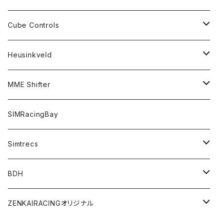
アドオンパーツ
アクセサリー
シフター
ペダル
バンドルセット
Cube Controls
アクセサリー
シフター
ハンドブレーキ
アクセサリー
ステアリングモーター
ステアリング
Heusinkveld
コックピット
ハンドブレーキ
アクセサリー
ステアリング
ペダル
アクセサリー
ステアリング
MME Shifter
バンドルセット
ステアリング
ペダル
ペダル
シフター
SIMRacingBay
シフター
Simtrecs
ハンドブレーキ
ペダル
BDH
アクセサリー
シフター
ZENKAIRACINGオリジナル