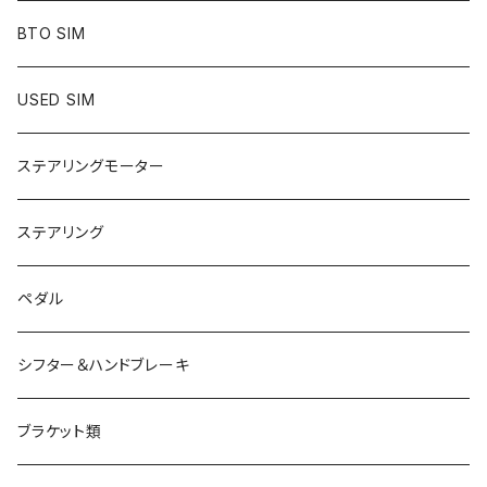
mod／デジタルコンテンツ
BTO SIM
シート
USED SIM
ステアリング
ステアリングモーター
SIMアイテム
ステアリング
アパレル
ペダル
シフター＆ハンドブレーキ
ブラケット類