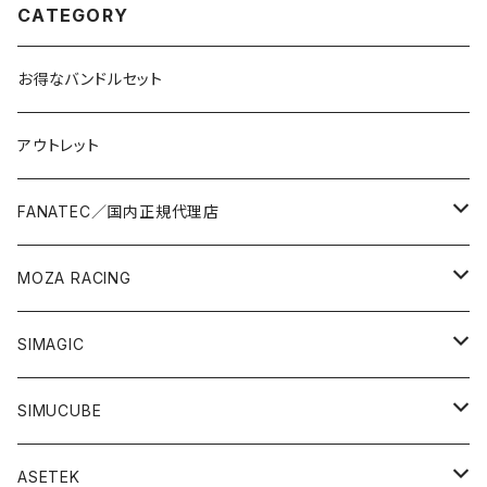
CATEGORY
お得なバンドルセット
アウトレット
FANATEC／国内正規代理店
バンドルセット
MOZA RACING
レーシングバンドル
ステアリングモーター
ステアリングモーター
SIMAGIC
ドリフトバンドル
ステアリング
ステアリング
ステアリングモーター
SIMUCUBE
コックピットバンドル
ペダル
ペダル
ペダル
ステアリングモーター
ASETEK