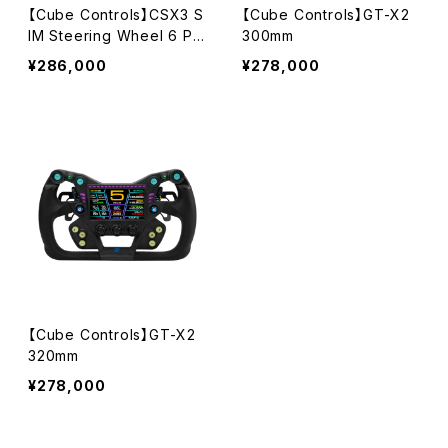
【Cube Controls】CSX3 S
【Cube Controls】GT-X2
IM Steering Wheel 6 Pa
300mm
ddle / Q-conn磁気USBケ
¥286,000
¥278,000
ーブル
【Cube Controls】GT-X2
320mm
¥278,000