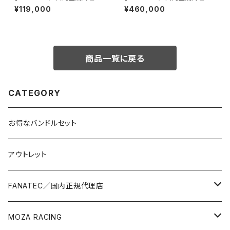
Gran Turismo® DD Pro 8 N
GT Cookpit Podium DD GT
¥119,000
¥460,000
mオリジナルGT3バンドルセット
3オリジナルバンドルセット
商品一覧に戻る
CATEGORY
お得なバンドルセット
アウトレット
FANATEC／国内正規代理店
バンドルセット
MOZA RACING