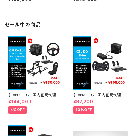
Wireless Dual Connect
セール中の商品
【FANATEC／国内正規代理店】
【FANATEC／国内正規代理店】
CSL Cockpit PC／Xboxエン
CSL DD 8 Nmオリジナルレー
¥144,000
¥97,200
トリーバンドルセット
シングバンドルセット
4%OFF
10%OFF