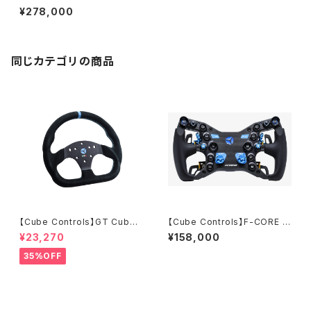
0mm
¥278,000
同じカテゴリの商品
【Cube Controls】GT Cube
【Cube Controls】F-CORE E
Sport Rim V2 Compatible
VO Formula Blue／4パドル仕
¥23,270
¥158,000
様
35%OFF