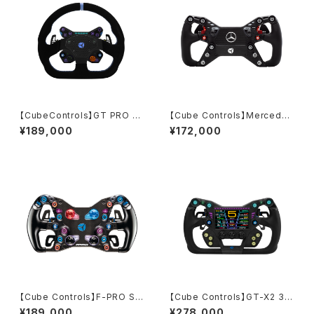
【CubeControls】GT PRO V2
【Cube Controls】Mercedes
SPORT GT SIM Steering W
-AMG GT EDITION SIM Wh
¥189,000
¥172,000
heel 2パドル / USB & Wifi ty
eel／USB Q-conn＆Wireles
pe Black-Hub
s Dual Connect
【Cube Controls】F-PRO SI
【Cube Controls】GT-X2 32
M Steering Wheel / USB＆
0mm
¥189,000
¥278,000