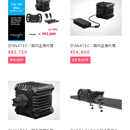
【FANATEC／国内正規代理店】
【FANATEC／国内正規代理店】
CSL DD 5 Nmオリジナルレー
CSL DD QR2 (8Nmダイレクト
¥83,720
¥54,400
シングバンドルセット
ドライブモーターベース)
9%OFF
20%OFF