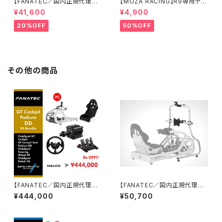
【FANATEC／国内正規代理店】
【MOZA RACING】R9専用テー
CSL DD QR2 (5 Nmダイレク
ブルクランプ
¥41,600
¥4,900
トドライブモーターベース)
20%OFF
50%OFF
その他の商品
【FANATEC／国内正規代理店】
【FANATEC／国内正規代理店】
GT Cookpit Podium DD RS
ClubSport Cockpit Monitor
¥444,000
¥50,700
オリジナルバンドルセット
Stand (White)