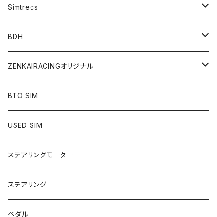
シフター
Simtrecs
ハンドブレーキ
ペダル
BDH
アクセサリー
シフター
ZENKAIRACINGオリジナル
mod／デジタルコンテンツ
BTO SIM
シート
USED SIM
ステアリング
ステアリングモーター
SIMアイテム
ステアリング
アパレル
ペダル