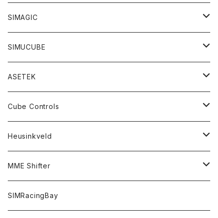
レーシングバンドル
ステアリングモーター
ステアリングモーター
SIMAGIC
ドリフトバンドル
ステアリング
ステアリング
ステアリングモーター
SIMUCUBE
コックピットバンドル
ペダル
ペダル
ペダル
ステアリングモーター
ASETEK
アドオンパーツ
アクセサリー
シフター
ペダル
バンドルセット
Cube Controls
アクセサリー
シフター
ハンドブレーキ
アクセサリー
ステアリングモーター
ステアリング
Heusinkveld
コックピット
ハンドブレーキ
アクセサリー
ステアリング
ペダル
アクセサリー
ステアリング
MME Shifter
バンドルセット
ステアリング
ペダル
ペダル
シフター
SIMRacingBay