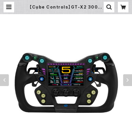
【Cube Controls】GT-X2 300m
m | ZENKAIRACING（ゼンカイレ
ーシング）公式オンラインストア｜SI
MUCUBE・FANATECハンコン販売