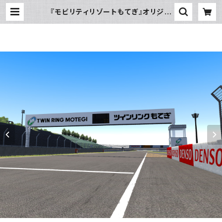
『モビリティリゾートもてぎ』オリジナ
ルMOD for AssettoCorsa | ZE
NKAIRACING（ゼンカイレーシン
グ）公式オンラインストア｜SIMUCU
BE・FANATECハンコン販売