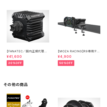
【FANATEC／国内正規代理店】
【MOZA RACING】R9専用テー
CSL DD QR2 (5 Nmダイレク
ブルクランプ
¥41,600
¥4,900
トドライブモーターベース)
20%OFF
50%OFF
その他の商品