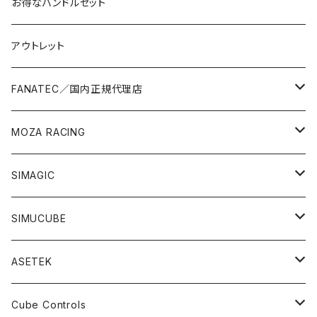
お得なバンドルセット
アウトレット
FANATEC／国内正規代理店
バンドルセット
MOZA RACING
レーシングバンドル
ステアリングモーター
ステアリングモーター
SIMAGIC
ドリフトバンドル
ステアリング
ステアリング
ステアリングモーター
SIMUCUBE
コックピットバンドル
ペダル
ペダル
ペダル
ステアリングモーター
ASETEK
アドオンパーツ
アクセサリー
シフター
ペダル
バンドルセット
Cube Controls