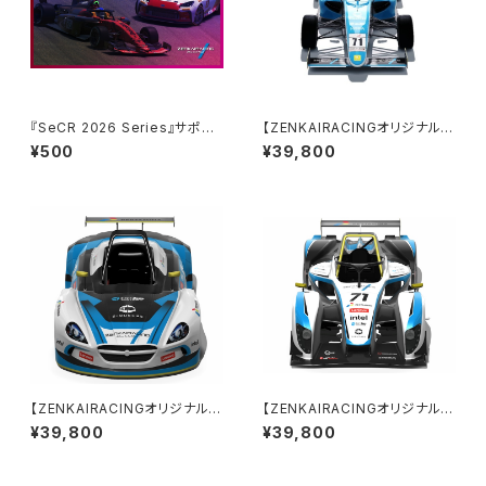
『SeCR 2026 Series』サポー
【ZENKAIRACINGオリジナル】
トプログラム（一口500円）
『MCZ4』 for Assettocorsa
¥500
¥39,800
MOD Version1.2（COMMER
CIAL LICENSE / 商用利用）
【ZENKAIRACINGオリジナル】
【ZENKAIRACINGオリジナル】
『ZITA-01』 for Assettocors
『z.Grande』 for Assettocor
¥39,800
¥39,800
a MOD Version4.0（COMME
sa MOD Version 4.1.5（COM
RCIAL LICENSE / 商用利用）
MERCIAL LICENSE / 商用利
用）