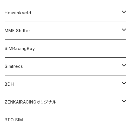
アクセサリー
シフター
ハンドブレーキ
アクセサリー
ステアリングモーター
ステアリング
Heusinkveld
コックピット
ハンドブレーキ
アクセサリー
ステアリング
ペダル
アクセサリー
ステアリング
MME Shifter
バンドルセット
ステアリング
ペダル
ペダル
シフター
SIMRacingBay
シフター
Simtrecs
ハンドブレーキ
ペダル
BDH
アクセサリー
シフター
ZENKAIRACINGオリジナル
mod／デジタルコンテンツ
BTO SIM