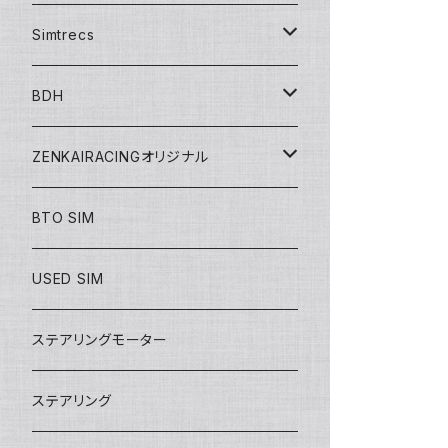
シフター
Simtrecs
ハンドブレーキ
ペダル
BDH
アクセサリー
シフター
ZENKAIRACINGオリジナル
mod／デジタルコンテンツ
BTO SIM
シート
USED SIM
ステアリング
ステアリングモーター
SIMアイテム
ステアリング