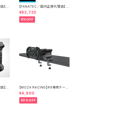
理店】C
【FANATEC／国内正規代理店】C
レーシン
SL DD 5 Nmオリジナルレーシン
¥83,720
グバンドルセット
9%OFF
理店】C
【MOZA RACING】R9専用テーブ
レクトド
ルクランプ
¥4,900
50%OFF