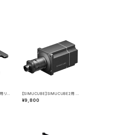
3用リン
【SIMUCUBE】SIMUCUBE2用 S
ck R
CリンクホイールサイドQRアダプ
¥9,800
ター