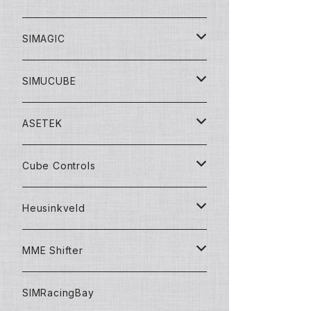
レーシングバンドル
ステアリングモーター
ステアリングモーター
SIMAGIC
ドリフトバンドル
ステアリング
ステアリング
ステアリングモーター
SIMUCUBE
コックピットバンドル
ペダル
ペダル
ペダル
ステアリングモーター
ASETEK
アドオンパーツ
アクセサリー
シフター
ペダル
バンドルセット
Cube Controls
アクセサリー
シフター
ハンドブレーキ
アクセサリー
ステアリングモーター
ステアリング
Heusinkveld
コックピット
ハンドブレーキ
アクセサリー
ステアリング
ペダル
アクセサリー
ステアリング
MME Shifter
バンドルセット
ステアリング
ペダル
ペダル
シフター
SIMRacingBay