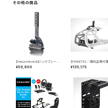
その他の商品
【Heusinkveld】ハンドブレーキ /
【FANATEC／国内正規代理
SIM Handbrake V2
ubSport GT Cockpit (W
¥59,800
¥135,175