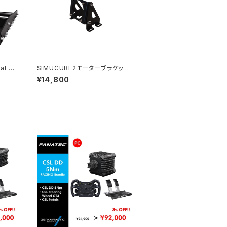
al 専
SIMUCUBE2モーターブラケット
（スチール製／塗装済み）
¥14,800