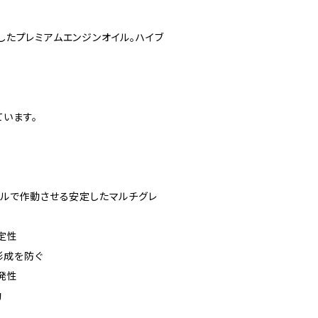
たプレミアムエンジンオイル。ハイブ
ています。
ベルで作動させる安定したマルチグレ
定性
形成を防ぐ
発性
動