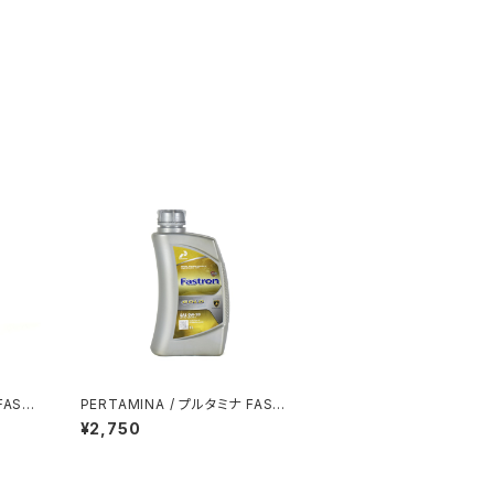
FAST
PERTAMINA / プルタミナ FAST
F 1L
RON GOLD 0W-20 SN / 1L
¥2,750