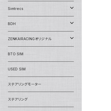
シフター
Simtrecs
ハンドブレーキ
ペダル
BDH
アクセサリー
シフター
ZENKAIRACINGオリジナル
mod／デジタルコンテンツ
BTO SIM
シート
USED SIM
ステアリング
ステアリングモーター
SIMアイテム
ステアリング