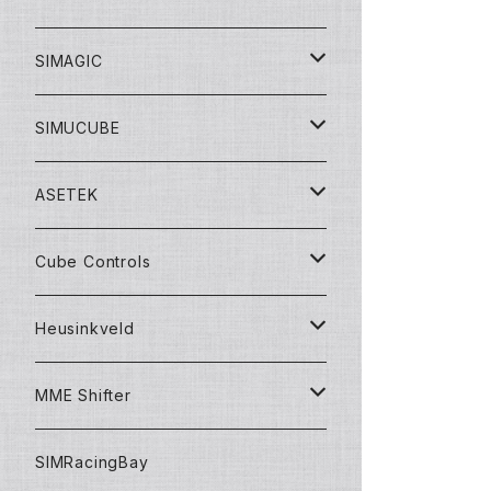
レーシングバンドル
ステアリングモーター
ステアリングモーター
SIMAGIC
ドリフトバンドル
ステアリング
ステアリング
ステアリングモーター
SIMUCUBE
コックピットバンドル
ペダル
ペダル
ペダル
ステアリングモーター
ASETEK
アドオンパーツ
アクセサリー
シフター
ペダル
バンドルセット
Cube Controls
アクセサリー
シフター
ハンドブレーキ
アクセサリー
ステアリングモーター
ステアリング
Heusinkveld
コックピット
ハンドブレーキ
アクセサリー
ステアリング
ペダル
アクセサリー
ステアリング
MME Shifter
バンドルセット
ステアリング
ペダル
ペダル
シフター
SIMRacingBay