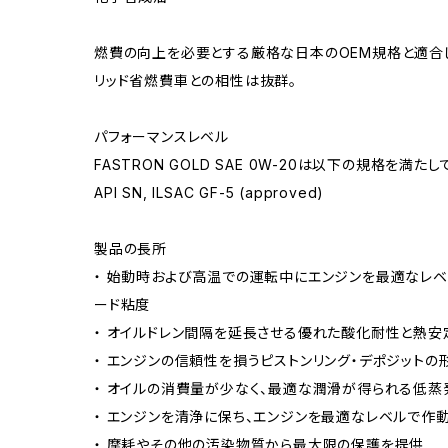
燃費の向上を必要とする厳格な日本のOEM規格と適合し
リッド省燃費車との相性は抜群。
パフォーマンスレベル
FASTRON GOLD SAE 0W-20は以下の規格を満たし
API SN, ILSAC GF-5 (approved)
製品の長所
・ 始動時および高温での運転中にエンジンを最適なレ
ード粘度
・ オイルドレン間隔を延長させる優れた酸化耐性と熱安
・ エンジンの信頼性を損うピストンリング・デポジットの
・ オイルの消費量が少なく、最適な潤滑が得られる低蒸
・ エンジンを清浄に保ち、エンジンを最適なレベルで作
・ 摩耗やその他の汚染物質から最大限の保護を提供