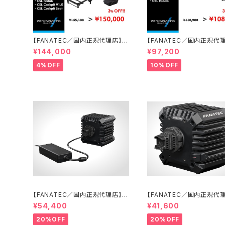
【FANATEC／国内正規代理店】C
【FANATEC／国内正規代
SL Cockpit PC／Xboxエントリ
SL DD 8 Nmオリジナル
¥144,000
¥97,200
ーバンドルセット
グバンドルセット
4%OFF
10%OFF
【FANATEC／国内正規代理店】C
【FANATEC／国内正規代
SL DD QR2 (8Nmダイレクトドラ
SL DD QR2 (5 Nmダイ
¥54,400
¥41,600
イブモーターベース)
ライブモーターベース)
20%OFF
20%OFF