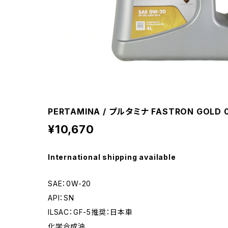
PERTAMINA / プルタミナ FASTRON GOLD 0W
¥10,670
International shipping available
SAE：0W-20
API：SN
ILSAC：GF-5推奨：日本車
化学合成油