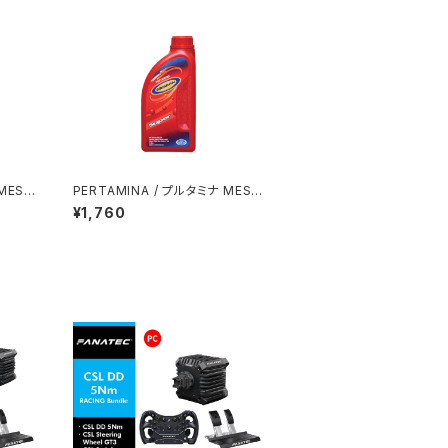
MESR
PERTAMINA / プルタミナ MESR
/ 4L
AN SUPER SAE 20W-50 / 1L
¥1,760