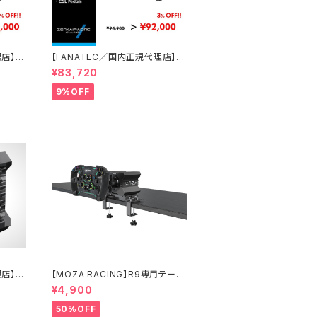
理店】C
【FANATEC／国内正規代理店】C
レーシン
SL DD 5 Nmオリジナルレーシン
¥83,720
グバンドルセット
9%OFF
理店】C
【MOZA RACING】R9専用テーブ
レクトド
ルクランプ
¥4,900
50%OFF