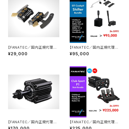
【FANATEC／国内正規代理店】
【FANATEC／国内正規代理店】
Podium Advanced Paddle
GT Cockpit シフターオリジナ
¥29,000
¥95,000
Module
ルバンドルセット
【FANATEC／国内正規代理店】
【FANATEC／国内正規代理店】
Podium DD（25Nmダイレクト
ClubSport F1オリジナルスター
¥170,000
¥225,000