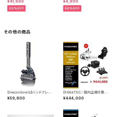
¥41,600
¥4,900
トドライブモーターベース)
20%OFF
50%OFF
その他の商品
【Heusinkveld】ハンドブレー
【FANATEC／国内正規代理店】
キ / SIM Handbrake V2
GT Cookpit Podium DD RS
¥59,800
¥444,000
オリジナルバンドルセット