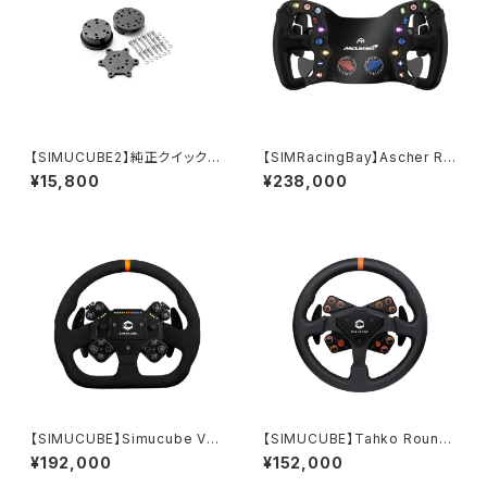
【SIMUCUBE2】純正クイックリ
【SIMRacingBay】Ascher Ra
リース／Wheel side kit V2
cing McLaren Artura PRO-
¥15,800
¥238,000
SC（マクラーレンArtura GT4
同形状ステアリング）
【SIMUCUBE】Simucube Val
【SIMUCUBE】Tahko Round
o D型 ブラック レザー GT-23
Black Edition
¥192,000
¥152,000
Leather Version SC3 クリッ