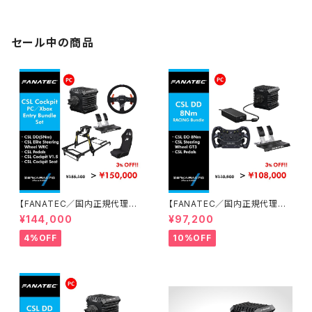
クリリース装備 ※Link Hub付
属
セール中の商品
【FANATEC／国内正規代理店】
【FANATEC／国内正規代理店】
CSL Cockpit PC／Xboxエン
CSL DD 8 Nmオリジナルレー
¥144,000
¥97,200
トリーバンドルセット
シングバンドルセット
4%OFF
10%OFF