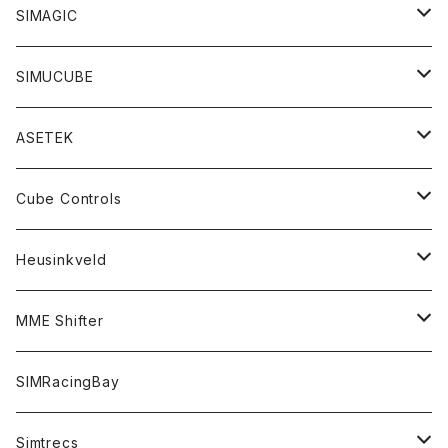
レーシングバンドル
ステアリングモーター
ステアリングモーター
SIMAGIC
ドリフトバンドル
ステアリング
ステアリング
ステアリングモーター
SIMUCUBE
コックピットバンドル
ペダル
ペダル
ペダル
ステアリングモーター
ASETEK
アドオンパーツ
アクセサリー
シフター
ペダル
バンドルセット
Cube Controls
アクセサリー
シフター
ハンドブレーキ
アクセサリー
ステアリングモーター
ステアリング
Heusinkveld
コックピット
ハンドブレーキ
アクセサリー
ステアリング
ペダル
アクセサリー
ステアリング
MME Shifter
バンドルセット
ステアリング
ペダル
ペダル
シフター
SIMRacingBay
シフター
Simtrecs