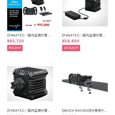
【FANATEC／国内正規代理店】
【FANATEC／国内正規代理店】
CSL DD 5 Nmオリジナルレー
CSL DD QR2 (8Nmダイレクト
¥83,720
¥54,400
シングバンドルセット
ドライブモーターベース)
9%OFF
20%OFF
【FANATEC／国内正規代理店】
【MOZA RACING】R9専用テー
CSL DD QR2 (5 Nmダイレク
ブルクランプ