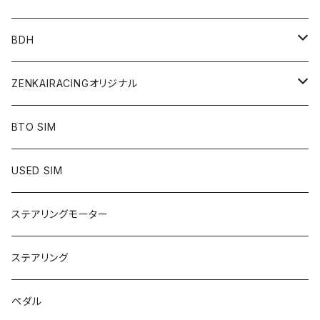
ハンドブレーキ
ペダル
BDH
アクセサリー
シフター
ZENKAIRACINGオリジナル
mod／デジタルコンテンツ
BTO SIM
シート
USED SIM
ステアリング
ステアリングモーター
SIMアイテム
ステアリング
アパレル
ペダル