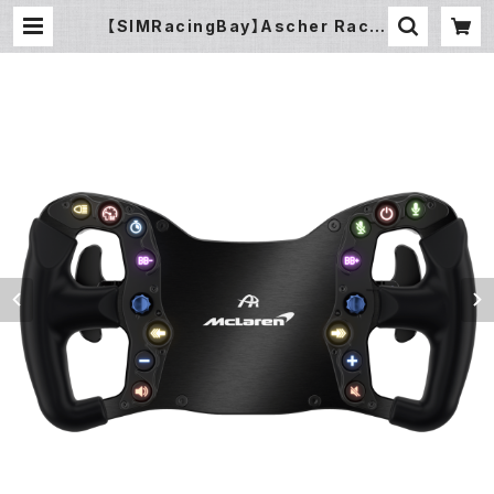
【SIMRacingBay】Ascher Racin
g McLaren Artura SPORT-SC
（マクラーレンGT4同形状ステアリン
グ） | ZENKAIRACING（ゼンカイレ
ーシング）公式オンラインストア｜SI
MUCUBE・FANATECハンコン販売